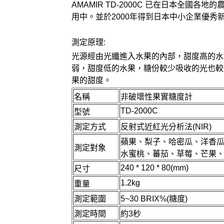
AMAMIR TD-2000C
已在日本全國各地的農
用中。並於
2000
年得到日本中小企業優秀
測定原理
:
光源經由光纖進入水果的內部，甜度高的水
弱，甜度低的水果，糖份較少吸收的光也較
果的甜度。
名稱
非破壞性果實糖度計
TD-2000C
型號
測定方式
反射式近紅光分析法(NIR)
蘋果、梨子、哈密瓜、洋香
測定對象
水蜜桃、蕃茄、草莓、芒果
240 * 120 * 80(mm)
尺寸
1.2kg
重量
測定範圍
5~30 BRIX%(糖度)
測定時間
約3秒