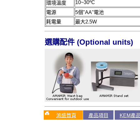
10~30
ºC
環境溫度
電源
5個"AA"電池
耗電量
最大2.5W
(Optional units)
選購配件
鴻盛首頁
產品項目
KEM產