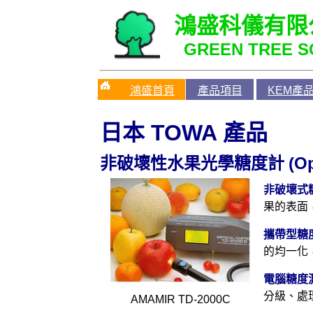
鴻盛科儀有限
GREEN TREE SC
鴻盛首頁
產品項目
KEM產
日本
TOWA
產品
(Op
非破壞性水果光學糖度計
非破壞式
果的表面
攜帶型糖
的均一化
電腦糖度
分級、處
AMAMIR TD-2000C