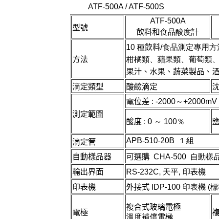
ATF-500A / ATF-500S
ATF-500A
型號
飲料和
食品酸度計
10 種
飲料/
食
方法
柑橘類、蘋果類、葡萄類
果汁、水果、蔬菜製品、
滴定類型
酸鹼滴定
電位差
: -2000～+2000mV /
測定範圍
酸度
: 0 ～ 100％
APB-510-20B １
組
滴定管
自動樣品器
可選購
CHA-500 自動樣
輸出界面
RS-232C,
天平
,
印表機
印表機
外接式
IDP-100 印表機 (
複合式玻璃電極
電極
溫度補償電極