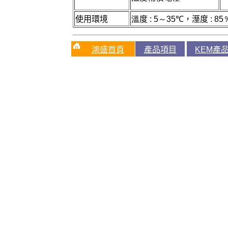
使用環境
溫
度
: 5
～
35℃
，溼度
: 85
鴻盛首頁
產品項目
KEM產